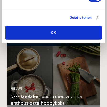
NIEUWS
Details tonen
Nu 50% korting op een NEFF inductie
kookplaat
OK
NIEUWS
NEFF kookdemonstraties voor de
enthousiaste hobbykoks