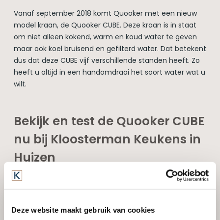
Vanaf september 2018 komt Quooker met een nieuw
model kraan, de Quooker CUBE. Deze kraan is in staat
om niet alleen kokend, warm en koud water te geven
maar ook koel bruisend en gefilterd water. Dat betekent
dus dat deze CUBE vijf verschillende standen heeft. Zo
heeft u altijd in een handomdraai het soort water wat u
wilt.
Bekijk en test de Quooker CUBE
nu bij Kloosterman Keukens in
Huizen
U kunt deze innovatieve nieuwe kraan van Quooker nu
al bekijken en uitproberen bij Kloosterman Keukens in
Huizen. De CUBE bestaat uit 5 verschillende standen die
Deze website maakt gebruik van cookies
allemaal in 1 kraan zitten. Heeft u al een Quooker in uw