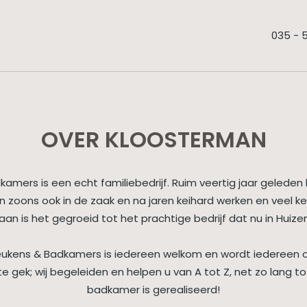
035 - 
OVER KLOOSTERMAN
mers is een echt familiebedrijf. Ruim veertig jaar gelede
n zoons ook in de zaak en na jaren keihard werken en veel k
n is het gegroeid tot het prachtige bedrijf dat nu in Huize
eukens & Badkamers is iedereen welkom en wordt iedereen
te gek; wij begeleiden en helpen u van A tot Z, net zo lang 
badkamer is gerealiseerd!