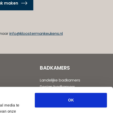
aak maken
 naar
info@kloostermankeukens.nl
BADKAMERS
Landelijke badkamers
Design badkamers
Moderne badkamers
Klassieke badkamers
OK
al media te
Populaire badkamers
 van onze
ns
Toiletten