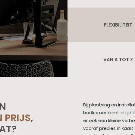
FLEXIBILITEIT
VAN A TOT Z
N
Bij plaatsing en instal
badkamer komt altijd e
N PRIJS
,
er ook een kleine verb
AT?
vooraf precies in kaart