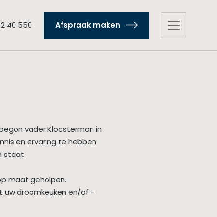
52 40 550
Afspraak maken
n begon vader Kloosterman in
ennis en ervaring te hebben
n staat.
 op maat geholpen.
tot uw droomkeuken en/of -