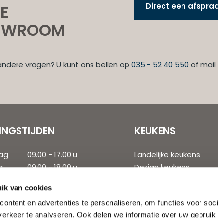
E
Direct een afspr
OWROOM
andere vragen? U kunt ons bellen op
035 - 52 40 550
of mail
INGSTIJDEN
KEUKENS
ag
09.00 - 17.00 u
Landelijke keukens
g
09.00 - 18.00 u
Design keukens
dag
09.00 - 18.00 u
Moderne keukens
ik van cookies
rdag
09.00 - 18.00 u
Klassieke keukens
ontent en advertenties te personaliseren, om functies voor soci
09.00 - 18.00 u
Populaire keukens
erkeer te analyseren. Ook delen we informatie over uw gebruik
ag
09.00 - 17.00 u
Handgemaakte keuke