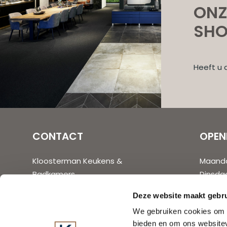
ONZ
SH
Heeft u 
CONTACT
OPEN
Kloosterman Keukens &
Maand
Badkamers
Dinsda
Ambachtsweg 48
Woens
Deze website maakt gebru
1271 AM Huizen
Donde
We gebruiken cookies om c
Vrijdag
bieden en om ons websitev
035 - 52 40 550
Zaterd