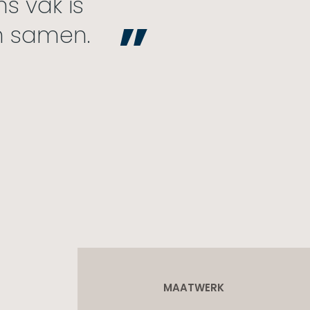
s vak is
n samen.
MAATWERK