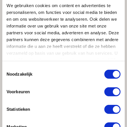
We gebruiken cookies om content en advertenties te
personaliseren, om functies voor social media te bieden
Inspiratie opdoen voor uw
en om ons websiteverkeer te analyseren. Ook delen we
nieuwe keuken in Blaricum?
informatie over uw gebruik van onze site met onze
partners voor social media, adverteren en analyse. Deze
partners kunnen deze gegevens combineren met andere
Wilt u
keuken inspiratie
opdoen voor uw nieuwe keuken
informatie die u aan ze heeft verstrekt of die ze hebben
in Blaricum kom dan gerust eens langs in onze
verzameld op basis van uw gebruik van hun services. U
showroom of neem
contact
op met Kloosterman
gaat akkoord met onze cookies als u onze website blijft
Keukens en Badkamers uit Huizen.
gebruiken.
Toestemmingsselectie
Noodzakelijk
Voorkeuren
Statistieken
Marketing