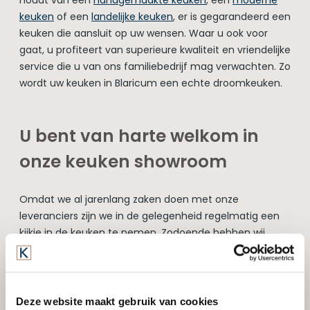
houdt van een
handgemaakte keuken
, een
moderne
keuken
of een
landelijke keuken
, er is gegarandeerd een
keuken die aansluit op uw wensen. Waar u ook voor
gaat, u profiteert van superieure kwaliteit en vriendelijke
service die u van ons familiebedrijf mag verwachten. Zo
wordt uw keuken in Blaricum een echte droomkeuken.
U bent van harte welkom in
onze keuken showroom
Omdat we al jarenlang zaken doen met onze
leveranciers zijn we in de gelegenheid regelmatig een
kijkje in de keuken te nemen. Zodoende hebben wij
voortdurend interessante primeurs voor uw keuken in
Blaricum tegen een interessante prijs. Reden genoeg
om weer eens in onze keuken showroom in de
omgeving van Blaricum langs te komen!
Deze website maakt gebruik van cookies