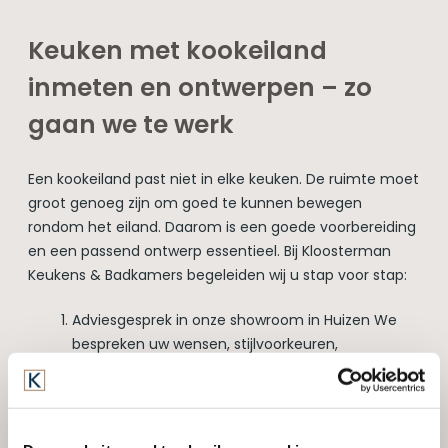
Keuken met kookeiland
inmeten en ontwerpen – zo
gaan we te werk
Een kookeiland past niet in elke keuken. De ruimte moet
groot genoeg zijn om goed te kunnen bewegen
rondom het eiland. Daarom is een goede voorbereiding
en een passend ontwerp essentieel. Bij Kloosterman
Keukens & Badkamers begeleiden wij u stap voor stap:
Adviesgesprek in onze showroom in Huizen We
bespreken uw wensen, stijlvoorkeuren,
gezinssituatie en kookgewoonten.
Ruimtemeting aan huis Onze specialisten meten
uw keukenruimte nauwkeurig in om te bepalen of
een kookeiland past, en hoe groot het kan zijn.