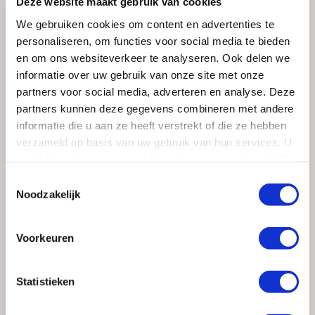
Deze website maakt gebruik van cookies
Ontwerp en 3D-visualisatie We maken een op
We gebruiken cookies om content en advertenties te
maat gemaakt keukenontwerp met een
personaliseren, om functies voor social media te bieden
kookeiland, zodat u direct ziet hoe het in uw
en om ons websiteverkeer te analyseren. Ook delen we
woning past.
informatie over uw gebruik van onze site met onze
Realisatie en montage Onze vakmensen zorgen
partners voor social media, adverteren en analyse. Deze
voor een vakkundige installatie, inclusief
partners kunnen deze gegevens combineren met andere
apparatuur, verlichting en afwerking.
informatie die u aan ze heeft verstrekt of die ze hebben
verzameld op basis van uw gebruik van hun services. U
Wij werken met topmerken in keukenapparatuur en
gaat akkoord met onze cookies als u onze website blijft
duurzame materialen. Zo bent u verzekerd van kwaliteit
gebruiken.
én jarenlang kookplezier.
Toestemmingsselectie
Noodzakelijk
Voorkeuren
Statistieken