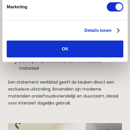
blikvanger
Marketing
Het werkblad wordt in de keukentrends 2026 steeds
vaker het middelpunt van het ontwerp. Denk aan:
Details tonen
Keramiek met opvallende aderstructuren
Quartzite of marmerlook
OK
Extra dikke bladen
Doorlopende achterwanden in hetzelfde
materiaal
Een statement werkblad geeft de keuken direct een
exclusieve uitstraling. Bovendien zijn moderne
materialen onderhoudsvriendelijk en duurzaam, ideaal
voor intensief dagelijks gebruik.