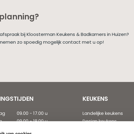
nplanning?
e afspraak bij Kloosterman Keukens & Badkamers in Huizen?
j nemen zo spoedig mogelijk contact met u op!
INGSTIJDEN
KEUKENS
ag
09.00 - 17.00 u
Landelijke keukens
g
09.00 - 18.00 u
Design keukens
dag
09.00 - 18.00 u
Moderne keukens
ik van cookies