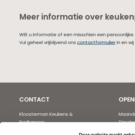
Meer informatie over keuke
Wilt u informatie of een misschien een persoonlijk
Vul geheel vrijblijvend ons
contactformulier
in en wi
CONTACT
OPEN
Kloosterman Keukens &
Maand
Badkamers
Dinsda
Ambachtsweg 48
Woens
Deze website maakt gebru