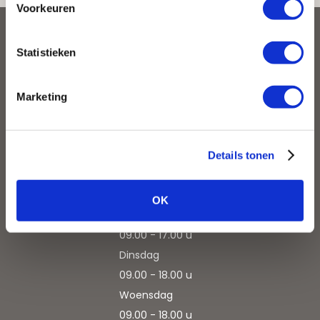
Voorkeuren
CONTACT
Statistieken
Kloosterman Keukens & Badkamers
Ambachtsweg 48
Marketing
1271 AM Huizen
035 - 52 40 550
info@kloostermankeukens.nl
Details tonen
OPENINGSTIJDEN
OK
Maandag
09.00 - 17.00 u
Dinsdag
09.00 - 18.00 u
Woensdag
09.00 - 18.00 u