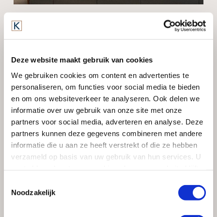
De hoogste kwaliteit is ons motto - Immer Besser is ons
gemeenschappelijke doel.
We zijn de enige fabrikant die onze producten test op
Deze website maakt gebruik van cookies
een levensduur van 30.000 bedrijfsuren. Of het nu gaat
We gebruiken cookies om content en advertenties te
om het analysezuiver reinigen van
personaliseren, om functies voor social media te bieden
laboratoriumglaswerk of om de dagelijkse frisse was
en om ons websiteverkeer te analyseren. Ook delen we
voor hotelgasten: ons motto stimuleert ons al meer
informatie over uw gebruik van onze site met onze
dan 115 jaar om voor onze klanten de beste oplossingen
partners voor social media, adverteren en analyse. Deze
te ontwikkelen, zodat zij op hun beurt hun klanten weer
partners kunnen deze gegevens combineren met andere
het beste kunnen bieden.
informatie die u aan ze heeft verstrekt of die ze hebben
verzameld op basis van uw gebruik van hun services. U
gaat akkoord met onze cookies als u onze website blijft
Terug naar overzicht
gebruiken.
Toestemmingsselectie
Noodzakelijk