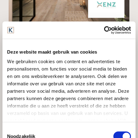
Xenz levert Premium badkamer producten aan de
betere Sanitair speciaalzaken in de Benelux. Ons doel is
om de allermooiste badkamers te creëren met
Deze website maakt gebruik van cookies
kwaliteitsproducten die in kleur en materiaal perfect op
elkaar zijn afgestemd. Door ons complete aanbod
We gebruiken cookies om content en advertenties te
baden, douchevloeren, kranen, douchewanden en
personaliseren, om functies voor social media te bieden
wellness producten in diverse maten en kleuren is er
en om ons websiteverkeer te analyseren. Ook delen we
altijd een stijl die past. Vanuit het familiebedrijf in
informatie over uw gebruik van onze site met onze
Dronten kunt u rekenen op een betrouwbaar
partners voor social media, adverteren en analyse. Deze
ondernemerschap waarin wij samenwerken om
partners kunnen deze gegevens combineren met andere
optimale kwaliteit, persoonlijke service en een snelle
informatie die u aan ze heeft verstrekt of die ze hebben
levering te garanderen.
verzameld op basis van uw gebruik van hun services. U
gaat akkoord met onze cookies als u onze website blijft
gebruiken.
Toestemmingsselectie
Noodzakelijk