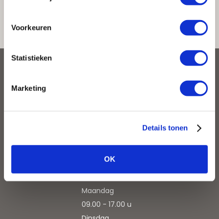
Terug naar overzicht
Voorkeuren
Statistieken
CONTACT
Marketing
Kloosterman Keukens & Badkamers
Ambachtsweg 48
1271 AM Huizen
Details tonen
035 - 52 40 550
info@kloostermankeukens.nl
OK
OPENINGSTIJDEN
Maandag
09.00 - 17.00 u
Dinsdag