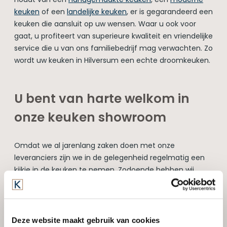
keuken
of een
landelijke keuken
, er is gegarandeerd een
keuken die aansluit op uw wensen. Waar u ook voor
gaat, u profiteert van superieure kwaliteit en vriendelijke
service die u van ons familiebedrijf mag verwachten. Zo
wordt uw keuken in Hilversum een echte droomkeuken.
U bent van harte welkom in
onze keuken showroom
Omdat we al jarenlang zaken doen met onze
leveranciers zijn we in de gelegenheid regelmatig een
kijkje in de keuken te nemen. Zodoende hebben wij
voortdurend interessante primeurs voor uw keuken in
Hilversum tegen een interessante prijs. Reden genoeg
om weer eens in onze keuken showroom in de
omgeving van Hilversum langs te komen!
Deze website maakt gebruik van cookies