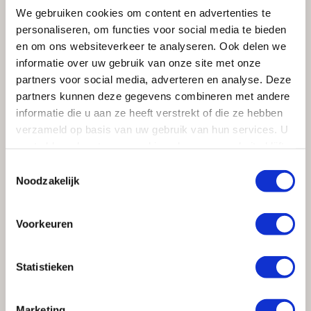
We gebruiken cookies om content en advertenties te
personaliseren, om functies voor social media te bieden
Inspiratie opdoen voor uw
en om ons websiteverkeer te analyseren. Ook delen we
nieuwe keuken in Hilversum?
informatie over uw gebruik van onze site met onze
partners voor social media, adverteren en analyse. Deze
partners kunnen deze gegevens combineren met andere
Wilt u
keuken inspiratie
opdoen voor uw nieuwe keuken
informatie die u aan ze heeft verstrekt of die ze hebben
in Hilversum kom dan gerust eens langs in onze
verzameld op basis van uw gebruik van hun services. U
showroom of neem
contact
op met Kloosterman
gaat akkoord met onze cookies als u onze website blijft
Keukens en Badkamers uit Huizen.
gebruiken.
Toestemmingsselectie
Noodzakelijk
Voorkeuren
Statistieken
Marketing