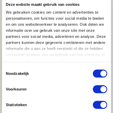
Het meest innovatieve apparaat dat op de Miele-stand
Deze website maakt gebruik van cookies
aanwezig is, is de onlangs geïntroduceerde vrijstaande
We gebruiken cookies om content en advertenties te
koffieautomaat CM5 van Miele. Hiermee kan men met
personaliseren, om functies voor social media te bieden
het grootste gemak, door simpele bediening, een
en om ons websiteverkeer te analyseren. Ook delen we
perfecte espresso, koffie, cappuccino of Latte
informatie over uw gebruik van onze site met onze
Macchiato maken. Door het eigentijdse design pas de
partners voor social media, adverteren en analyse. Deze
Miele Barista CM5 in elke moderne keuken en bij alle
partners kunnen deze gegevens combineren met andere
andere Miele-inbouwapparatuur.
informatie die u aan ze heeft verstrekt of die ze hebben
Wilt u informatie of een misschien een persoonlijke
verzameld op basis van uw gebruik van hun services. U
afspraak? Vul geheel vrijblijvend ons
contactformulier
in
gaat akkoord met onze cookies als u onze website blijft
en wij nemen zo spoedig mogelijk contact met u op.
gebruiken.
Toestemmingsselectie
Noodzakelijk
LEES OOK
Voorkeuren
Statistieken