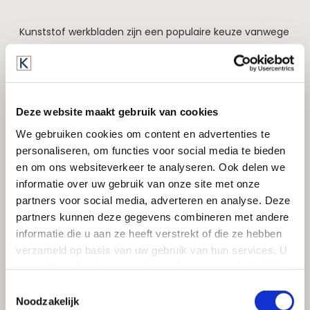
Kunststof werkbladen zijn een populaire keuze vanwege
hun veelzijdigheid en betaalbaarheid. Ze bestaan uit
meerdere lagen hars die samengeperst worden tot een
stevig oppervlak en een multiplex kern. Enkele
voordelen van kunststof bladen zijn:
Deze website maakt gebruik van cookies
Betaalbaar: kunststof is een van de voordeligste
We gebruiken cookies om content en advertenties te
opties, maar dat betekent niet dat het minder
personaliseren, om functies voor social media te bieden
goed is. Het biedt een goede prijs-
en om ons websiteverkeer te analyseren. Ook delen we
kwaliteitverhouding.
informatie over uw gebruik van onze site met onze
Makkelijk schoon te maken: Het gladde oppervlak
partners voor social media, adverteren en analyse. Deze
is gemakkelijk te onderhouden. Vlekken zijn geen
partners kunnen deze gegevens combineren met andere
probleem.
informatie die u aan ze heeft verstrekt of die ze hebben
Duurzaam: kunststof gaat lang mee en kan goed
verzameld op basis van uw gebruik van hun services. U
tegen een stootje en vocht.
gaat akkoord met onze cookies als u onze website blijft
gebruiken.
Toestemmingsselectie
Noodzakelijk