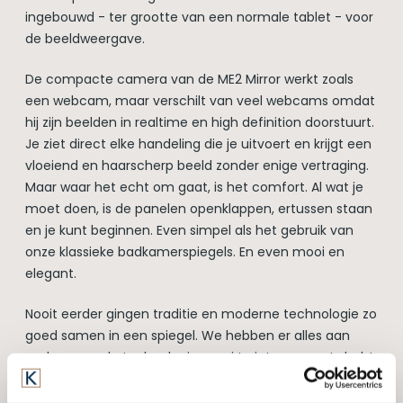
ingebouwd - ter grootte van een normale tablet - voor
de beeldweergave.
De compacte camera van de ME2 Mirror werkt zoals
een webcam, maar verschilt van veel webcams omdat
hij zijn beelden in realtime en high definition doorstuurt.
Je ziet direct elke handeling die je uitvoert en krijgt een
vloeiend en haarscherp beeld zonder enige vertraging.
Maar waar het echt om gaat, is het comfort. Al wat je
moet doen, is de panelen openklappen, ertussen staan
en je kunt beginnen. Even simpel als het gebruik van
onze klassieke badkamerspiegels. En even mooi en
elegant.
Nooit eerder gingen traditie en moderne technologie zo
goed samen in een spiegel. We hebben er alles aan
gedaan om de technologie mooi te integreren. Je hebt
voor de ME2 Mirror geen enkele technische kennis
nodig. Zodra je de panelen van de spiegel openklapt,