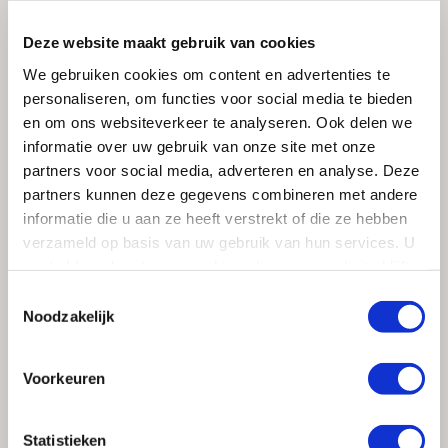
treedt het systeem in werking. Je hoeft niets aan- en
Deze website maakt gebruik van cookies
uit te schakelen of bij te regelen. Tenzij misschien de
hoogte van de camera.
We gebruiken cookies om content en advertenties te
personaliseren, om functies voor social media te bieden
en om ons websiteverkeer te analyseren. Ook delen we
informatie over uw gebruik van onze site met onze
partners voor social media, adverteren en analyse. Deze
partners kunnen deze gegevens combineren met andere
informatie die u aan ze heeft verstrekt of die ze hebben
verzameld op basis van uw gebruik van hun services. U
gaat akkoord met onze cookies als u onze website blijft
gebruiken.
Toestemmingsselectie
Noodzakelijk
LEES OOK
Voorkeuren
Statistieken