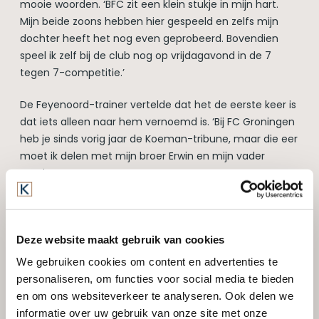
mooie woorden. ‘BFC zit een klein stukje in mijn hart.
Mijn beide zoons hebben hier gespeeld en zelfs mijn
dochter heeft het nog even geprobeerd. Bovendien
speel ik zelf bij de club nog op vrijdagavond in de 7
tegen 7-competitie.’
De Feyenoord-trainer vertelde dat het de eerste keer is
dat iets alleen naar hem vernoemd is. ‘Bij FC Groningen
heb je sinds vorig jaar de Koeman-tribune, maar die eer
moet ik delen met mijn broer Erwin en mijn vader
Martin.’
Bij de opening van de verbouwde commissiekamer was
ook
Ruud Kloosterman
aanwezig.
Kloosterman
Keukens en Badkamers plaatste in zowel de
Deze website maakt gebruik van cookies
commissiekamer als in de verbouwde bestuurskamer
We gebruiken cookies om content en advertenties te
een keukenblok
. Ook erelid Harry Pelle was van de partij.
personaliseren, om functies voor social media te bieden
en om ons websiteverkeer te analyseren. Ook delen we
De opening van de Ronald Koeman Kamer is ook bij
informatie over uw gebruik van onze site met onze