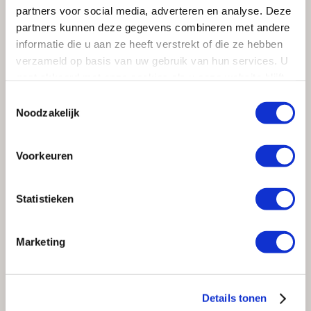
Feyenoord niet onopgemerkt gebleven.
partners voor social media, adverteren en analyse. Deze
partners kunnen deze gegevens combineren met andere
informatie die u aan ze heeft verstrekt of die ze hebben
LEES OOK
verzameld op basis van uw gebruik van hun services. U
gaat akkoord met onze cookies als u onze website blijft
gebruiken.
Toestemmingsselectie
Noodzakelijk
Voorkeuren
Statistieken
TRENDS
De eerste spiegel die tegelijk voor en
Marketing
achter toont
Details tonen