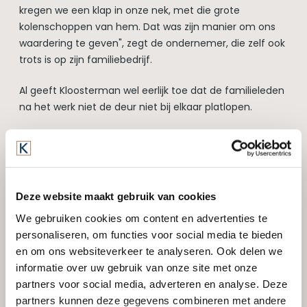
kregen we een klap in onze nek, met die grote
kolenschoppen van hem. Dat was zijn manier om ons
waardering te geven", zegt de ondernemer, die zelf ook
trots is op zijn familiebedrijf.
Al geeft Kloosterman wel eerlijk toe dat de familieleden
na het werk niet de deur niet bij elkaar platlopen.
"Natuurlijk komen we wel samen als er een bijzondere
gelegenheid is. Maar als je de hele dag met elkaar
samenwerkt, dan ga je 's avonds niet meer bij elkaar
eten", zegt Kloosterman, die er met zijn broers ook
Deze website maakt gebruik van cookies
bewust voor heeft gekozen om hun echtgenotes
We gebruiken cookies om content en advertenties te
buiten het bedrijf te houden.
personaliseren, om functies voor social media te bieden
en om ons websiteverkeer te analyseren. Ook delen we
Strubbelingen
informatie over uw gebruik van onze site met onze
partners voor social media, adverteren en analyse. Deze
partners kunnen deze gegevens combineren met andere