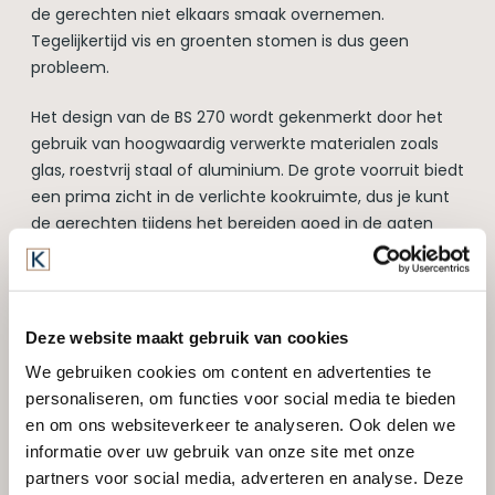
de gerechten niet elkaars smaak overnemen.
Tegelijkertijd vis en groenten stomen is dus geen
probleem.
Het design van de BS 270 wordt gekenmerkt door het
gebruik van hoogwaardig verwerkte materialen zoals
glas, roestvrij staal of aluminium. De grote voorruit biedt
een prima zicht in de verlichte kookruimte, dus je kunt
de gerechten tijdens het bereiden goed in de gaten
houden. Doordat de binnenruimte bekleedt is met glad,
roestvrij staal en glaskeramiek is deze eenvoudig te
reinigen, zelfs na het grillen. Daarnaast is de apparatuur
eenvoudig te bedienen.
Deze website maakt gebruik van cookies
We gebruiken cookies om content en advertenties te
Wilt u informatie of een misschien een persoonlijke
personaliseren, om functies voor social media te bieden
afspraak? Vul geheel vrijblijvend ons
contactformulier
in
en om ons websiteverkeer te analyseren. Ook delen we
en wij nemen zo spoedig mogelijk contact met u op!
informatie over uw gebruik van onze site met onze
partners voor social media, adverteren en analyse. Deze