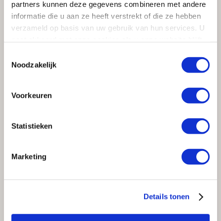
LEES OOK
partners kunnen deze gegevens combineren met andere
informatie die u aan ze heeft verstrekt of die ze hebben
verzameld op basis van uw gebruik van hun services. U
gaat akkoord met onze cookies als u onze website blijft
gebruiken.
Toestemmingsselectie
Noodzakelijk
Voorkeuren
Statistieken
NIEUWS
Waarom kiezen voor Kloosterman?
Marketing
Details tonen