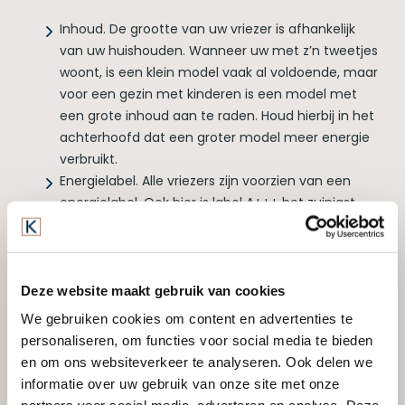
Inhoud. De grootte van uw vriezer is afhankelijk
van uw huishouden. Wanneer uw met z’n tweetjes
woont, is een klein model vaak al voldoende, maar
voor een gezin met kinderen is een model met
een grote inhoud aan te raden. Houd hierbij in het
achterhoofd dat een groter model meer energie
verbruikt.
Energielabel. Alle vriezers zijn voorzien van een
energielabel. Ook hier is label A+++ het zuinigst.
Vanzelfsprekend geldt hoe energiezuiniger, hoe
duurder de aanschafprijs. Al zal dit bedrag zich
vanzelf terug verdienen, omdat u minder geld
kwijt bent aan de energiekosten.
Deze website maakt gebruik van cookies
Anti frost systeem. Het ontdooien van een vriezer
We gebruiken cookies om content en advertenties te
is niet de meest leuke huishoudelijke taak. Door
personaliseren, om functies voor social media te bieden
een vriezer met ‘no frost’ of ‘low frost’ systeem te
en om ons websiteverkeer te analyseren. Ook delen we
kiezen, hoeft u dit minder vaak of zelfs niet meer
informatie over uw gebruik van onze site met onze
te doen. Er ontstaat geen rijp in de vriezer, uw