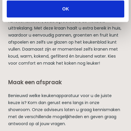
van design een flinke vooruitgang geboekt. Zo
OK
beschikken de kranen tegenwoordig ook over extra
functionaliteiten, zoals bijvoorbeeld de flexibele
uittrekslang. Met deze kraan haalt u extra bereik in huis,
waardoor u eenvoudig pannen, groenten en fruit kunt
afspoelen en zelfs uw glazen op het keukenblad kunt
vullen. Daarnaast zijn er momenteel zelfs kranen met
koud, warm, kokend, gefilterd én bruisend water. Kies
voor comfort en maak het koken nog leuker!
Maak een afspraak
Benieuwd welke keukenapparatuur voor u de juiste
keuze is? Kom dan gerust eens langs in onze
showroom. Onze adviseurs laten u graag kennismaken
met de verschillende mogelijkheden en geven graag
antwoord op al jouw vragen.