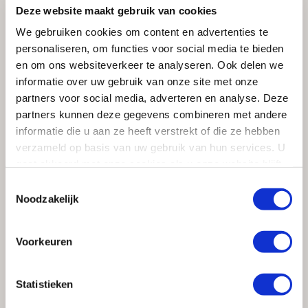
Deze website maakt gebruik van cookies
NEFF als festivaltip
We gebruiken cookies om content en advertenties te
personaliseren, om functies voor social media te bieden
Dit jaar is NEFF hoofdsponsor van
Taste of Amsterdam
.
en om ons websiteverkeer te analyseren. Ook delen we
Op 31 mei tot en met 2 juni kunt u het leukste food en
informatie over uw gebruik van onze site met onze
restaurantfestival het jaar bezoeken. Op dit festival
partners voor social media, adverteren en analyse. Deze
kunt u kennis maken met onze nieuwe apparatuur en
partners kunnen deze gegevens combineren met andere
de heerlijke smaken die hiermee gecreëerd kunnen
informatie die u aan ze heeft verstrekt of die ze hebben
worden. Ook worden er verschillende activiteiten
verzameld op basis van uw gebruik van hun services. U
georganiseerd zoals masterclasses en demonstraties
gaat akkoord met onze cookies als u onze website blijft
van bekende chefs.
gebruiken.
Toestemmingsselectie
Noodzakelijk
LEES OOK
Voorkeuren
Statistieken