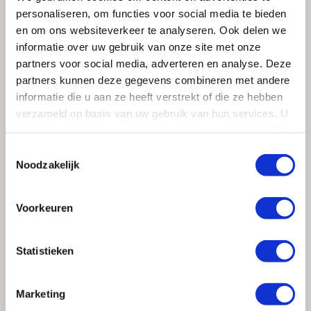
personaliseren, om functies voor social media te bieden
Met behulp van verschillende materialen zoals hout,
en om ons websiteverkeer te analyseren. Ook delen we
roestvrijstaal en leer wordt een industriële sfeer
informatie over uw gebruik van onze site met onze
opgeroepen. De koele ruime en symmetrische keuken
partners voor social media, adverteren en analyse. Deze
wordt aangevuld met de sfeervolle materialen, wat
partners kunnen deze gegevens combineren met andere
doorloopt in het eetgedeelte met een groot houten
informatie die u aan ze heeft verstrekt of die ze hebben
tafelblad en leren fauteuils.
verzameld op basis van uw gebruik van hun services. U
gaat akkoord met onze cookies als u onze website blijft
gebruiken.
Toestemmingsselectie
Noodzakelijk
Voorkeuren
Statistieken
Marketing